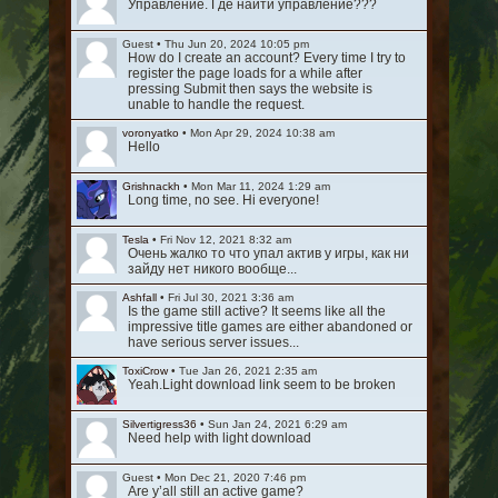
Управление. Где найти управление???
Guest
•
Thu Jun 20, 2024 10:05 pm
How do I create an account? Every time I try to
register the page loads for a while after
pressing Submit then says the website is
unable to handle the request.
voronyatko
•
Mon Apr 29, 2024 10:38 am
Hello
Grishnackh
•
Mon Mar 11, 2024 1:29 am
Long time, no see. Hi everyone!
Tesla
•
Fri Nov 12, 2021 8:32 am
Очень жалко то что упал актив у игры, как ни
зайду нет никого вообще...
Ashfall
•
Fri Jul 30, 2021 3:36 am
Is the game still active? It seems like all the
impressive title games are either abandoned or
have serious server issues...
ToxiCrow
•
Tue Jan 26, 2021 2:35 am
Yeah.Light download link seem to be broken
Silvertigress36
•
Sun Jan 24, 2021 6:29 am
Need help with light download
Guest
•
Mon Dec 21, 2020 7:46 pm
Are y’all still an active game?