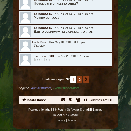
Почему я в онлайне одна?
+KairaRUSSIA+
•
Sun Oct 14, 2018 6:45 am
Можно вопрос?
+KairaRUSSIA+
•
Sun Oct 14, 2018 5:54 am
Дайте ссылочку на скачивание игры
EshlinKus
•
Thu May 31, 2018 8:15 pm
Здравия
ToxicInferno288
•
Fri Apr 20, 2018 7:57 am
I need help
1
2
Next
Total messages:
32
Legend:
Administrators
,
Global moderators
Board index
All times are
UTC
Powered by
phpBB
® Forum Software © phpBB Limited
mChat © by
kasimi
Privacy
|
Terms