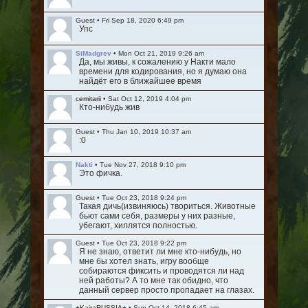
Guest
•
Fri Sep 18, 2020 6:49 pm
Упс
SiMadgrev
•
Mon Oct 21, 2019 9:26 am
Да, мы живы, к сожалению у Накти мало
времени для кодирования, но я думаю она
найдёт его в ближайшее время
cemitarii
•
Sat Oct 12, 2019 4:04 pm
Кто-нибудь жив
Guest
•
Thu Jan 10, 2019 10:37 am
:0
Nakti
•
Tue Nov 27, 2018 9:10 pm
Это фичка.
Guest
•
Tue Oct 23, 2018 9:24 pm
Такая дичь(извиняюсь) твориться. Животные
бьют сами себя, размеры у них разные,
убегают, хиллятся полностью.
Guest
•
Tue Oct 23, 2018 9:22 pm
Я не знаю, ответит ли мне кто-нибудь, но
мне бы хотел знать, игру вообще
собираются фиксить и проводятся ли над
ней работы? А то мне так обидно, что
данный сервер просто пропадает на глазах.
+KairaRUSSIA+
•
Sun Oct 14, 2018 6:45 am