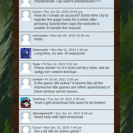
Управление. Где найти управление???
Guest
•
Thu Jun 20, 2024 10:05 pm
How do I create an account? Every time I try to
register the page loads for a while after
pressing Submit then says the website is
unable to handle the request.
voronyatko
•
Mon Apr 29, 2024 10:38 am
Hello
Grishnackh
•
Mon Mar 11, 2024 1:29 am
Long time, no see. Hi everyone!
Tesla
•
Fri Nov 12, 2021 8:32 am
Очень жалко то что упал актив у игры, как ни
зайду нет никого вообще...
Ashfall
•
Fri Jul 30, 2021 3:36 am
Is the game still active? It seems like all the
impressive title games are either abandoned or
have serious server issues...
ToxiCrow
•
Tue Jan 26, 2021 2:35 am
Yeah.Light download link seem to be broken
Silvertigress36
•
Sun Jan 24, 2021 6:29 am
Need help with light download
Guest
•
Mon Dec 21, 2020 7:46 pm
Are y’all still an active game?