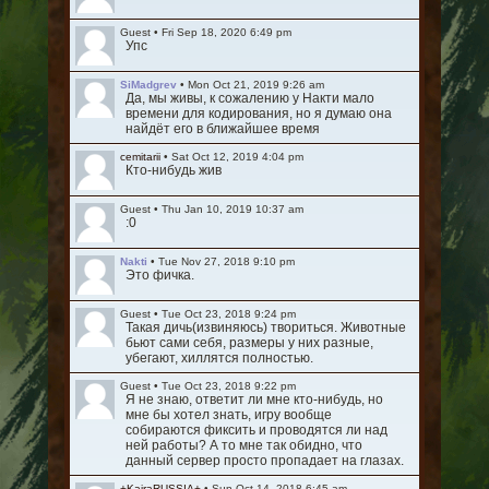
Guest
•
Fri Sep 18, 2020 6:49 pm
Упс
SiMadgrev
•
Mon Oct 21, 2019 9:26 am
Да, мы живы, к сожалению у Накти мало
времени для кодирования, но я думаю она
найдёт его в ближайшее время
cemitarii
•
Sat Oct 12, 2019 4:04 pm
Кто-нибудь жив
Guest
•
Thu Jan 10, 2019 10:37 am
:0
Nakti
•
Tue Nov 27, 2018 9:10 pm
Это фичка.
Guest
•
Tue Oct 23, 2018 9:24 pm
Такая дичь(извиняюсь) твориться. Животные
бьют сами себя, размеры у них разные,
убегают, хиллятся полностью.
Guest
•
Tue Oct 23, 2018 9:22 pm
Я не знаю, ответит ли мне кто-нибудь, но
мне бы хотел знать, игру вообще
собираются фиксить и проводятся ли над
ней работы? А то мне так обидно, что
данный сервер просто пропадает на глазах.
+KairaRUSSIA+
•
Sun Oct 14, 2018 6:45 am