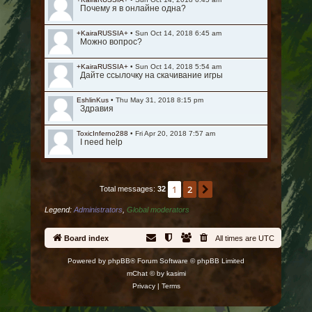
Почему я в онлайне одна?
+KairaRUSSIA+
•
Sun Oct 14, 2018 6:45 am
Можно вопрос?
+KairaRUSSIA+
•
Sun Oct 14, 2018 5:54 am
Дайте ссылочку на скачивание игры
EshlinKus
•
Thu May 31, 2018 8:15 pm
Здравия
ToxicInferno288
•
Fri Apr 20, 2018 7:57 am
I need help
1
2
Next
Total messages:
32
Legend:
Administrators
,
Global moderators
Board index
All times are
UTC
Powered by
phpBB
® Forum Software © phpBB Limited
mChat © by
kasimi
Privacy
|
Terms