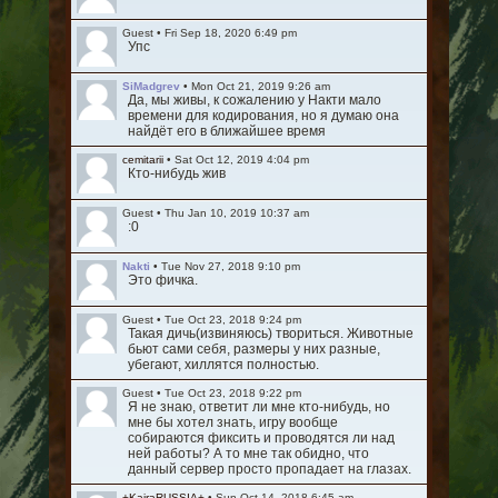
Guest
•
Fri Sep 18, 2020 6:49 pm
Упс
SiMadgrev
•
Mon Oct 21, 2019 9:26 am
Да, мы живы, к сожалению у Накти мало
времени для кодирования, но я думаю она
найдёт его в ближайшее время
cemitarii
•
Sat Oct 12, 2019 4:04 pm
Кто-нибудь жив
Guest
•
Thu Jan 10, 2019 10:37 am
:0
Nakti
•
Tue Nov 27, 2018 9:10 pm
Это фичка.
Guest
•
Tue Oct 23, 2018 9:24 pm
Такая дичь(извиняюсь) твориться. Животные
бьют сами себя, размеры у них разные,
убегают, хиллятся полностью.
Guest
•
Tue Oct 23, 2018 9:22 pm
Я не знаю, ответит ли мне кто-нибудь, но
мне бы хотел знать, игру вообще
собираются фиксить и проводятся ли над
ней работы? А то мне так обидно, что
данный сервер просто пропадает на глазах.
+KairaRUSSIA+
•
Sun Oct 14, 2018 6:45 am