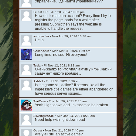
Управление. Где найти управление???
Guest
•
Thu Jun 20, 2024 10:05 pm
How do I create an account? Every time I try to
register the page loads for a while after
pressing Submit then says the website is
unable to handle the request.
voronyatko
•
Mon Apr 29, 2024 10:38 am
Hello
Grishnackh
•
Mon Mar 11, 2024 1:29 am
Long time, no see. Hi everyone!
Tesla
•
Fri Nov 12, 2021 8:32 am
Очень жалко то что упал актив у игры, как ни
зайду нет никого вообще...
Ashfall
•
Fri Jul 30, 2021 3:36 am
Is the game still active? It seems like all the
impressive title games are either abandoned or
have serious server issues...
ToxiCrow
•
Tue Jan 26, 2021 2:35 am
Yeah.Light download link seem to be broken
Silvertigress36
•
Sun Jan 24, 2021 6:29 am
Need help with light download
Guest
•
Mon Dec 21, 2020 7:46 pm
Are y’all still an active game?