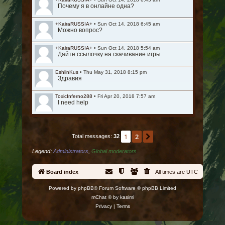
Почему я в онлайне одна?
+KairaRUSSIA+
•
Sun Oct 14, 2018 6:45 am
Можно вопрос?
+KairaRUSSIA+
•
Sun Oct 14, 2018 5:54 am
Дайте ссылочку на скачивание игры
EshlinKus
•
Thu May 31, 2018 8:15 pm
Здравия
ToxicInferno288
•
Fri Apr 20, 2018 7:57 am
I need help
1
2
Next
Total messages:
32
Legend:
Administrators
,
Global moderators
Board index
All times are
UTC
Powered by
phpBB
® Forum Software © phpBB Limited
mChat © by
kasimi
Privacy
|
Terms